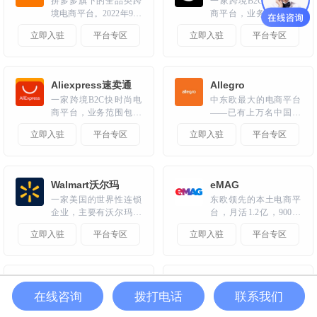
拼多多旗下的全品类跨
一家跨境B2C快时尚电
境电商平台。2022年9月
商平台，业务范围包括
初，TEMU在美国正式
服装、家居产品、童
立即入驻
平台专区
立即入驻
平台专区
上线
装、女装等
Aliexpress速卖通
Allegro
一家跨境B2C快时尚电
中东欧最大的电商平台
商平台，业务范围包括
——已有上万名中国商
服装、家居产品、童
家通过Allegro接触波
立即入驻
平台专区
立即入驻
平台专区
装、女装等
兰、捷克与斯洛伐克的
潜在客户
Walmart沃尔玛
eMAG
一家美国的世界性连锁
东欧领先的本土电商平
企业，主要有沃尔玛购
台，月活1.2亿，900万
物广场、山姆会员店、
活跃用户，覆盖罗马尼
立即入驻
平台专区
立即入驻
平台专区
沃尔玛商店、沃尔玛社
亚，保加利亚，匈牙利
区店等四种营业方式
Ozon
亚马逊




在线咨询
拨打电话
联系我们
俄罗斯本土的B2C电商
美国最大的电商平台，
首页
找物流
热点资讯
联系我们
平台，多品类电商平
最早开始运营电商业务