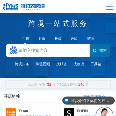
跨境一站式服务
百度
谷歌
雅虎
必应
搜狗
搜索
跨境头条
跨境视频
找服务
找物流
工具箱
2026
32
146
年第
周,距2022年还有
天
开店链接
更多开店平台
可以介绍下你们的产品么？
Temu
SHEIN