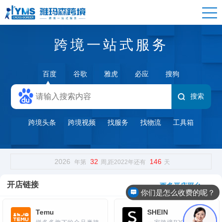
跨境一站式服务
百度
谷歌
雅虎
必应
搜狗
搜索
跨境头条
跨境视频
找服务
找物流
工具箱
2026
32
146
年第
周,距2022年还有
天
开店链接
更多开店平台
你们是怎么收费的呢？
Temu
SHEIN